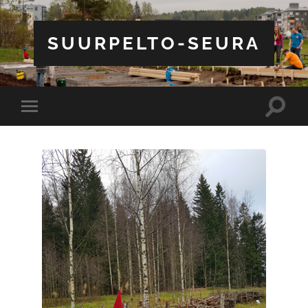
SUURPELTO-SEURA
Toggle
Toggle
search
mobile
field
menu