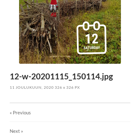
12-w-20201115_150114.jpg
11 JOULUKUUN, 2020
326
x
326 PX
« Previous
Next
»