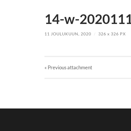
14-w-2020111
11 JOULUKUUN, 2020
/
326
x
326 PX
« Previous
attachment