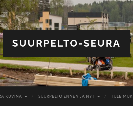
SUURPELTO-SEURA
RA KUVINA
SUURPELTO ENNEN JA NYT
TULE MUK