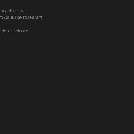
urpelto-seura
fo@suurpeltoseura.fi
kisteriseloste