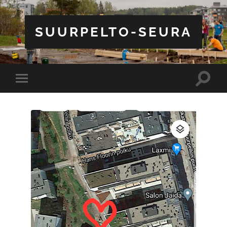
SUURPELTO-SEURA
Toggle
Toggle
search
mobile
field
menu