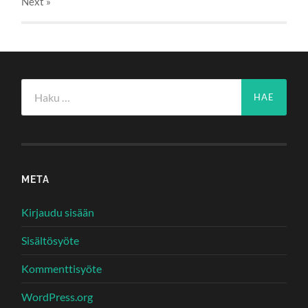
Next
»
Haku:
META
Kirjaudu sisään
Sisältösyöte
Kommenttisyöte
WordPress.org