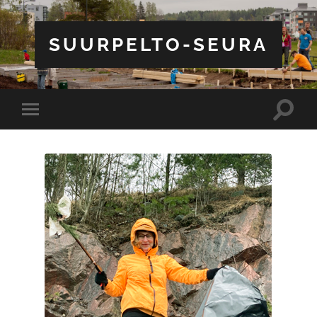
SUURPELTO-SEURA
Toggle
Toggle
search
mobile
field
menu