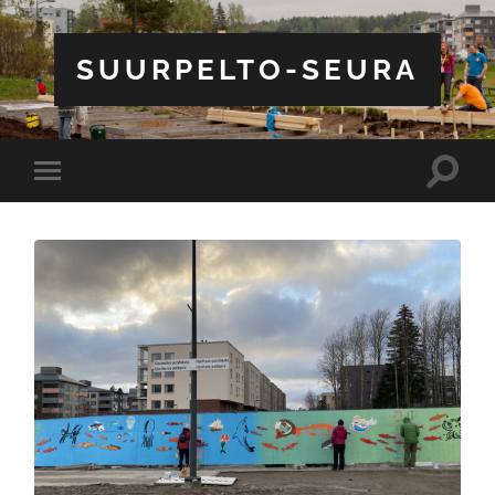
SUURPELTO-SEURA
Toggle
Toggle
search
mobile
field
menu