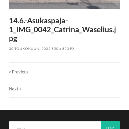
14.6.-Asukaspaja-
1_IMG_0042_Catrina_Waselius.j
pg
30 TOUKOKUUN, 2022
850
x
850 PX
« Previous
Next
»
Haku: