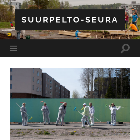
SUURPELTO-SEURA
Toggle
Toggle
search
mobile
field
menu