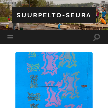
SUURPELTO-SEURA
Toggle
Toggle
search
mobile
field
menu