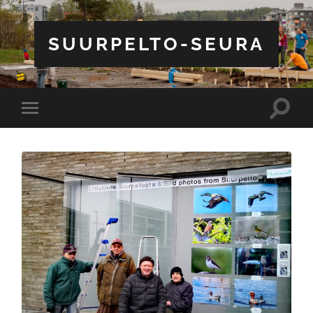
SUURPELTO-SEURA
Toggle
Toggle
search
mobile
field
menu