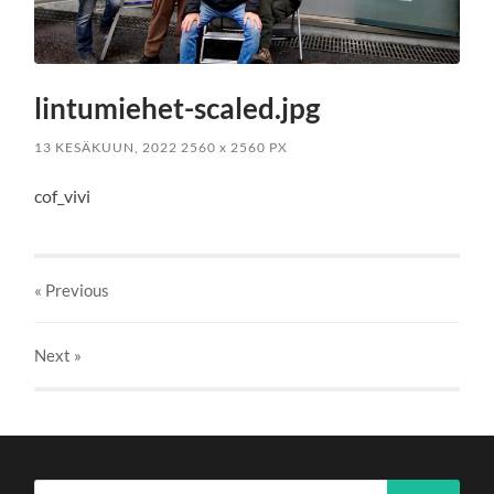
lintumiehet-scaled.jpg
13 KESÄKUUN, 2022
2560
x
2560 PX
cof_vivi
« Previous
Next
»
Haku: