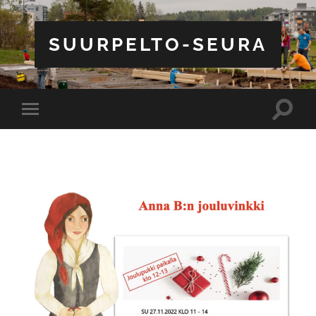
SUURPELTO-SEURA
Toggle
Toggle
search
mobile
field
menu