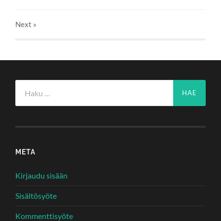
Next
»
Haku:
META
Kirjaudu sisään
Sisältösyöte
Kommenttisyöte