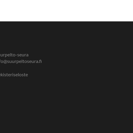
urpelto-seura
fo@suurpeltoseura.fi
kisteriseloste