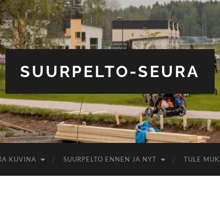
SUURPELTO-SEURA
RA KUVINA
SUURPELTO ENNEN JA NYT
TULE MUK