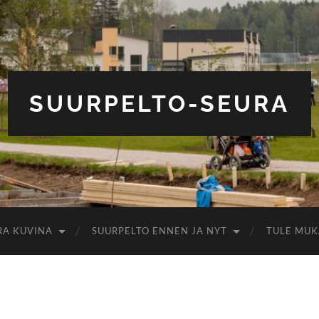
SUURPELTO-SEURA
RA KUVINA
SUURPELTO ENNEN JA NYT
TULE MUK