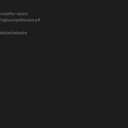
urpelto-seura
fo@suurpeltoseura.fi
kisteriseloste