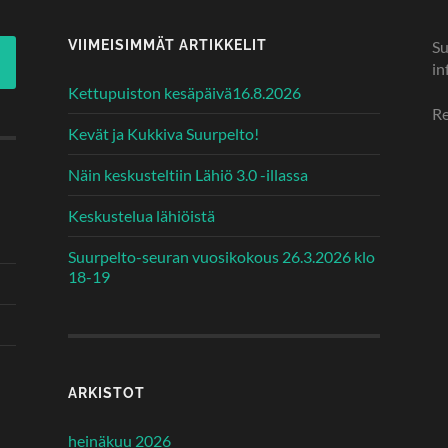
VIIMEISIMMÄT ARTIKKELIT
Su
in
Kettupuiston kesäpäivä16.8.2026
Re
Kevät ja Kukkiva Suurpelto!
Näin keskusteltiin Lähiö 3.0 -illassa
Keskustelua lähiöistä
Suurpelto-seuran vuosikokous 26.3.2026 klo
18-19
ARKISTOT
heinäkuu 2026