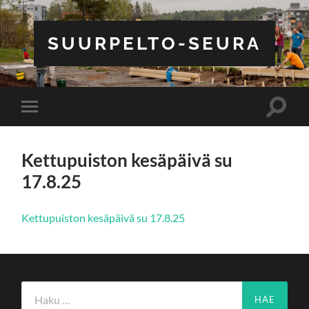
SUURPELTO-SEURA
Toggle
Toggle
search
mobile
field
menu
Kettupuiston kesäpäivä su
17.8.25
Kettupuiston kesäpäivä su 17.8.25
Haku: