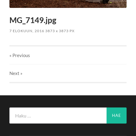
MG_7149.jpg
7 ELOKUUN, 2016
3873
x
3873 PX
« Previous
Next
»
Haku: