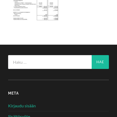
Haku:
META
Kirjaudu sisään
Sisältösyöte