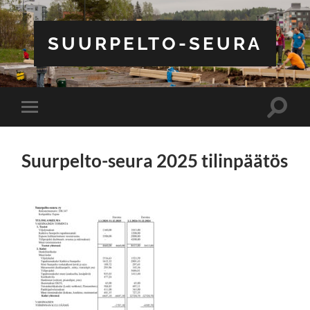
SUURPELTO-SEURA
Toggle
Toggle
search
mobile
field
menu
Suurpelto-seura 2025 tilinpäätös