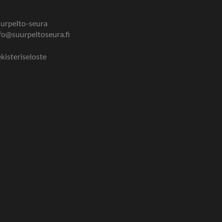
urpelto-seura
fo@suurpeltoseura.fi
kisteriseloste