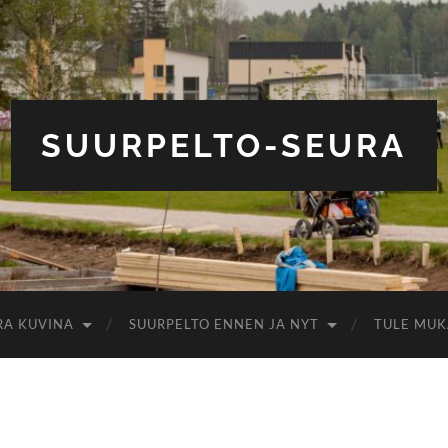
SUURPELTO-SEURA
RA KUVINA
SUURPELTO ENNEN JA NYT
TULE MUK