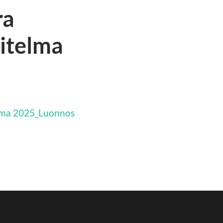
ra
itelma
elma 2025_Luonnos