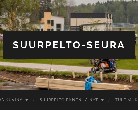
SUURPELTO-SEURA
RA KUVINA
SUURPELTO ENNEN JA NYT
TULE MUK