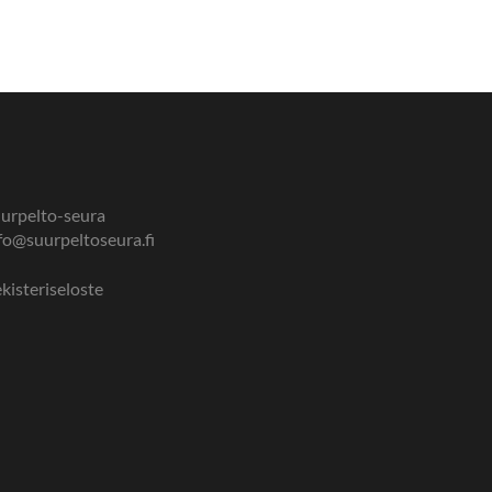
urpelto-seura
fo@suurpeltoseura.fi
kisteriseloste