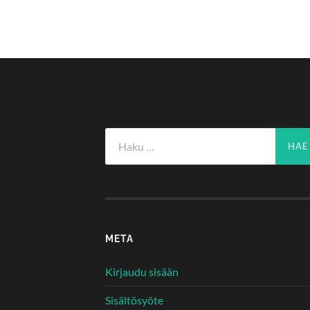
Haku:
META
Kirjaudu sisään
Sisältösyöte