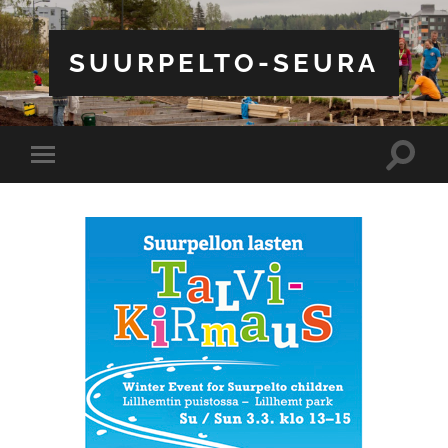
SUURPELTO-SEURA
Toggle
Toggle
search
mobile
field
menu