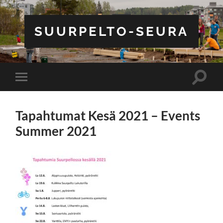
SUURPELTO-SEURA
Toggle
Toggle
search
mobile
field
menu
Tapahtumat Kesä 2021 – Events
Summer 2021