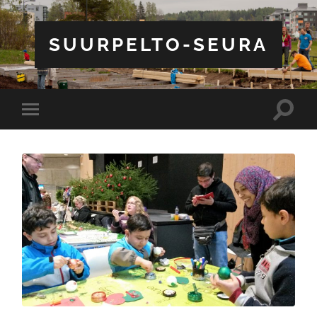
SUURPELTO-SEURA
Toggle
Toggle
search
mobile
field
menu