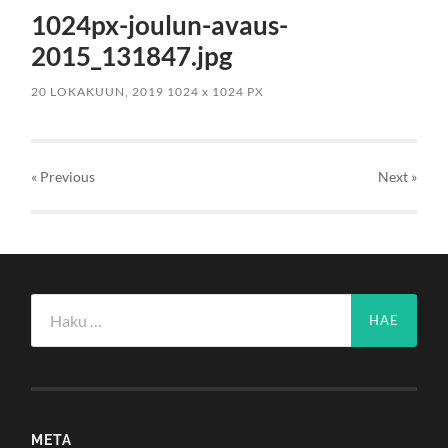
1024px-joulun-avaus-
2015_131847.jpg
20 LOKAKUUN, 2019
1024
x
1024 PX
« Previous
Next
»
Haku:
META