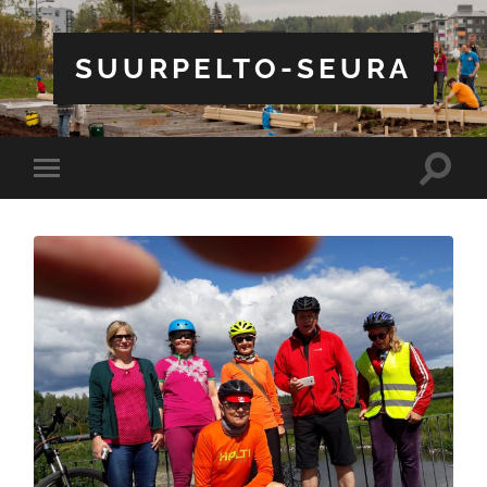
SUURPELTO-SEURA
Toggle
Toggle
search
mobile
field
menu