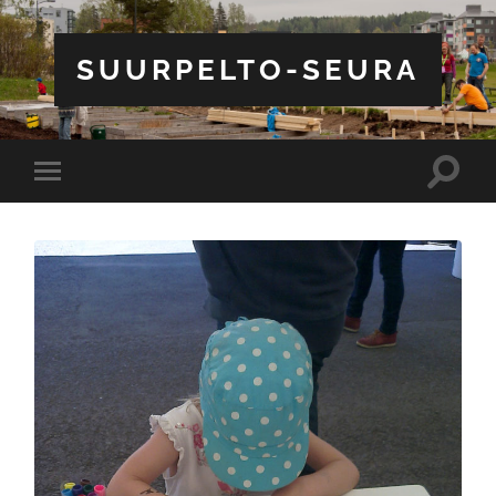
SUURPELTO-SEURA
Toggle
Toggle
search
mobile
field
menu