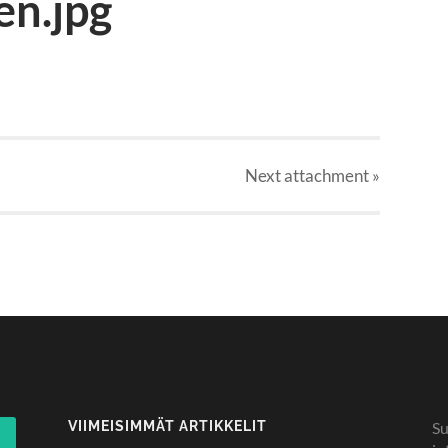
en.jpg
Next
attachment
»
VIIMEISIMMÄT ARTIKKELIT
Su