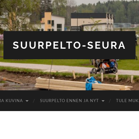
SUURPELTO-SEURA
RA KUVINA
SUURPELTO ENNEN JA NYT
TULE MUK