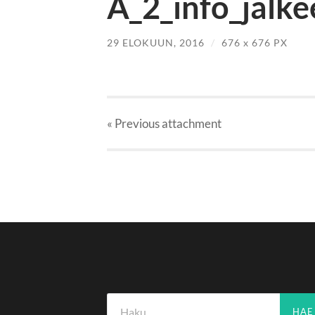
A_2_info_jalke
29 ELOKUUN, 2016
/
676
x
676 PX
« Previous
attachment
Haku: