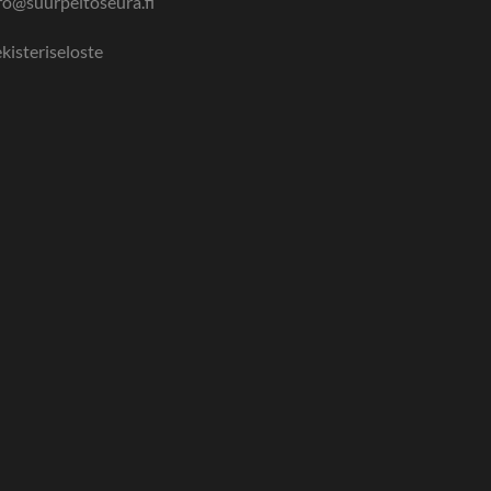
fo@suurpeltoseura.fi
kisteriseloste