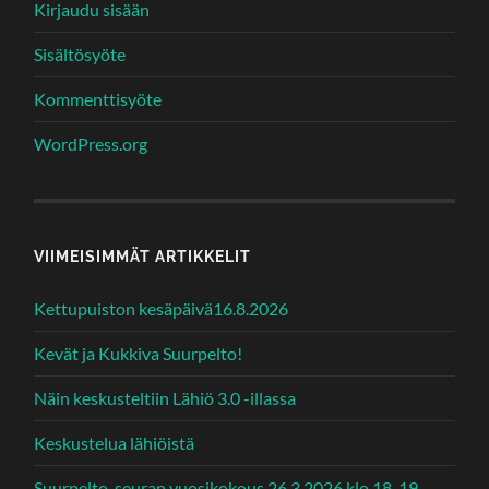
Kirjaudu sisään
Sisältösyöte
Kommenttisyöte
WordPress.org
VIIMEISIMMÄT ARTIKKELIT
Kettupuiston kesäpäivä16.8.2026
Kevät ja Kukkiva Suurpelto!
Näin keskusteltiin Lähiö 3.0 -illassa
Keskustelua lähiöistä
Suurpelto-seuran vuosikokous 26.3.2026 klo 18-19