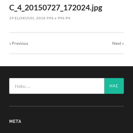
C_4_20150727_172024.jpg
29 ELOKUUN, 2016
996
x
996 PX
« Previous
Next
»
Haku:
META