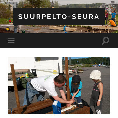
SUURPELTO-SEURA
Toggle
Toggle
search
mobile
field
menu