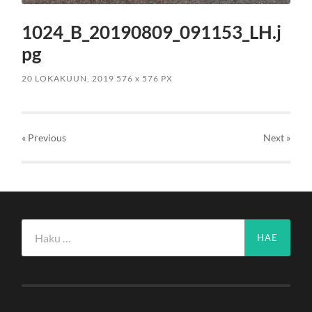
1024_B_20190809_091153_LH.j
pg
20 LOKAKUUN, 2019
576
x
576 PX
« Previous
Next
»
Haku: