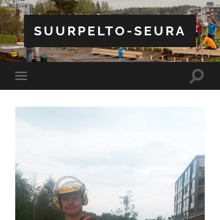
SUURPELTO-SEURA
Toggle
Toggle
search
mobile
field
menu