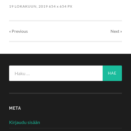
19 LOKAKUUN, 2019
654
x
654 PX
« Previous
Next
»
Haku:
META
Kirjaudu sisään