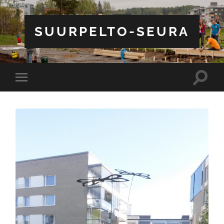
SUURPELTO-SEURA
Toggle
Toggle
search
mobile
field
menu