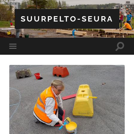
SUURPELTO-SEURA
Toggle
Toggle
search
mobile
field
menu