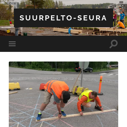
SUURPELTO-SEURA
Toggle
Toggle
search
mobile
field
menu