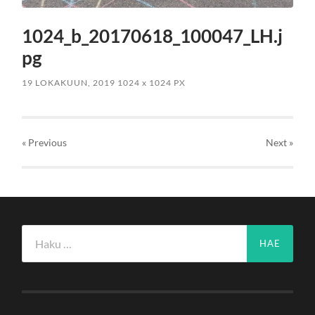
1024_b_20170618_100047_LH.j
pg
19 LOKAKUUN, 2019
1024
x
1024 PX
« Previous
Next
»
Haku: