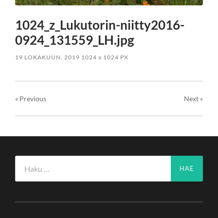
1024_z_Lukutorin-niitty2016-
0924_131559_LH.jpg
19 LOKAKUUN, 2019
1024
x
1024 PX
« Previous
Next
»
Haku: