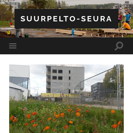
SUURPELTO-SEURA
Toggle
Toggle
search
mobile
field
menu