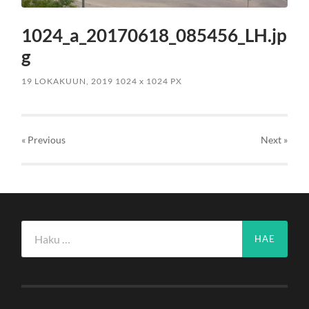
1024_a_20170618_085456_LH.jp
g
19 LOKAKUUN, 2019
1024
x
1024 PX
« Previous
Next
»
Haku: