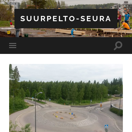
SUURPELTO-SEURA
Toggle
Toggle
search
mobile
field
menu