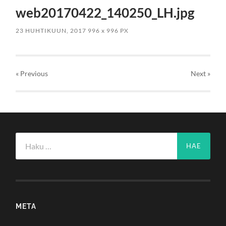
web20170422_140250_LH.jpg
23 HUHTIKUUN, 2017
996
x
996 PX
« Previous
Next
»
Haku:
META