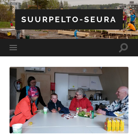
SUURPELTO-SEURA
Toggle
Toggle
search
mobile
field
menu