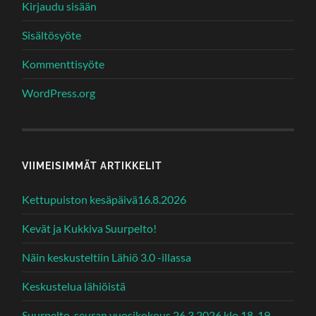
Kirjaudu sisään
Sisältösyöte
Kommenttisyöte
WordPress.org
VIIMEISIMMÄT ARTIKKELIT
Kettupuiston kesäpäivä16.8.2026
Kevät ja Kukkiva Suurpelto!
Näin keskusteltiin Lähiö 3.0 -illassa
Keskustelua lähiöistä
Suurpelto-seuran vuosikokous 26.3.2026 klo 18-19