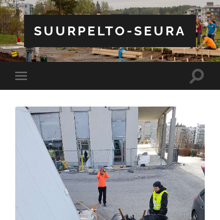
SUURPELTO-SEURA
Toggle
Toggle
search
mobile
field
menu