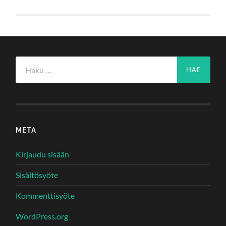
Haku:
META
Kirjaudu sisään
Sisältösyöte
Kommenttisyöte
WordPress.org