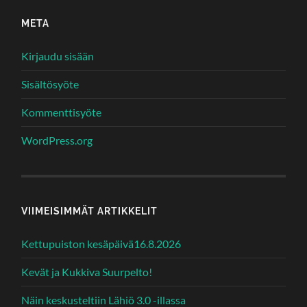
META
Kirjaudu sisään
Sisältösyöte
Kommenttisyöte
WordPress.org
VIIMEISIMMÄT ARTIKKELIT
Kettupuiston kesäpäivä16.8.2026
Kevät ja Kukkiva Suurpelto!
Näin keskusteltiin Lähiö 3.0 -illassa