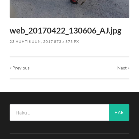
web_20170422_130606_AJ.jpg
23 HUHTIKUUN, 2017
873
x
873 PX
« Previous
Next
»
Haku: