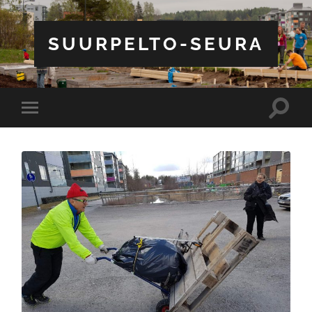
SUURPELTO-SEURA
Toggle
Toggle
search
mobile
field
menu