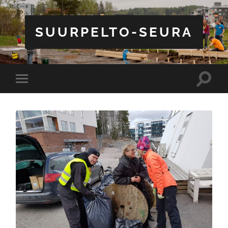
SUURPELTO-SEURA
Toggle
Toggle
search
mobile
field
menu