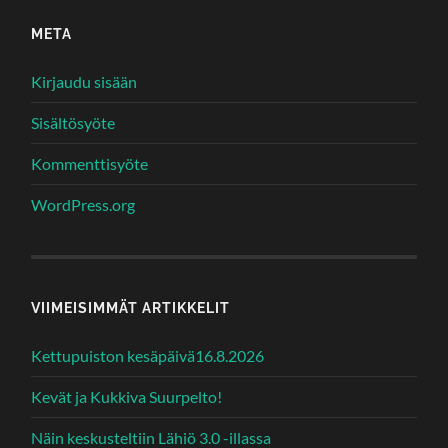
META
Kirjaudu sisään
Sisältösyöte
Kommenttisyöte
WordPress.org
VIIMEISIMMÄT ARTIKKELIT
Kettupuiston kesäpäivä16.8.2026
Kevät ja Kukkiva Suurpelto!
Näin keskusteltiin Lähiö 3.0 -illassa