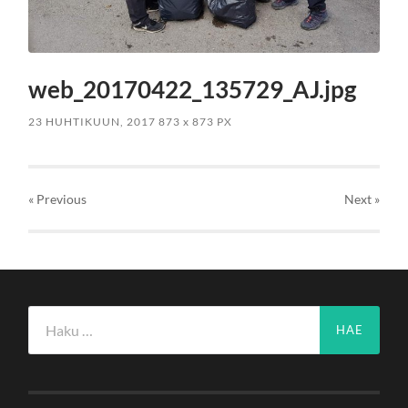
web_20170422_135729_AJ.jpg
23 HUHTIKUUN, 2017
873
x
873 PX
« Previous
Next
»
Haku: