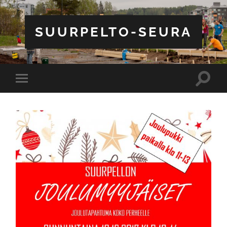
SUURPELTO-SEURA
Toggle
Toggle
search
mobile
field
menu