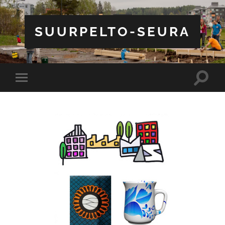
SUURPELTO-SEURA
Toggle
Toggle
search
mobile
field
menu