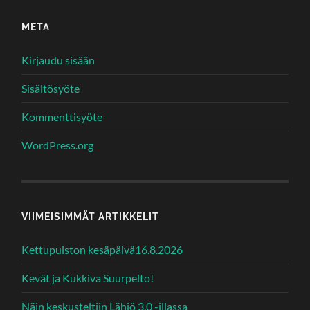
META
Kirjaudu sisään
Sisältösyöte
Kommenttisyöte
WordPress.org
VIIMEISIMMÄT ARTIKKELIT
Kettupuiston kesäpäivä16.8.2026
Kevät ja Kukkiva Suurpelto!
Näin keskusteltiin Lähiö 3.0 -illassa