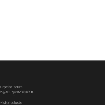
urpelto-seura
fo@suurpeltoseura.fi
kisteriseloste