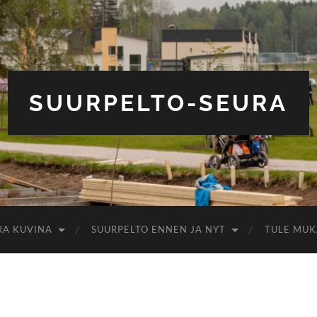
SUURPELTO-SEURA
RA KUVINA
SUURPELTO ENNEN JA NYT
TULE MUK