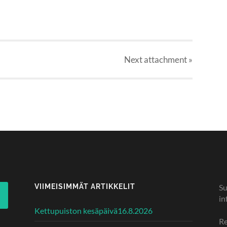
Next
attachment
»
VIIMEISIMMÄT ARTIKKELIT
Su
in
Kettupuiston kesäpäivä16.8.2026
Re