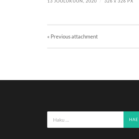
13 JOULUKUUN, 2020
/
326
x
326 PX
« Previous
attachment
Haku: