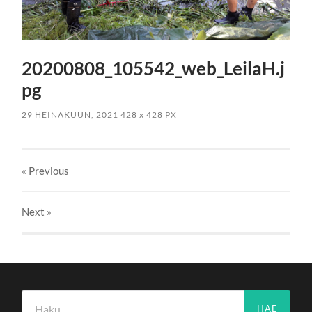
20200808_105542_web_LeilaH.j
pg
29 HEINÄKUUN, 2021
428
x
428 PX
« Previous
Next
»
Haku: