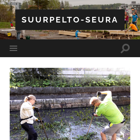
SUURPELTO-SEURA
Toggle
Toggle
search
mobile
field
menu