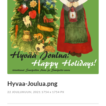
Hyvaa-Joulua.png
22 JOULUKUUN, 2021
1754
x
1754 PX