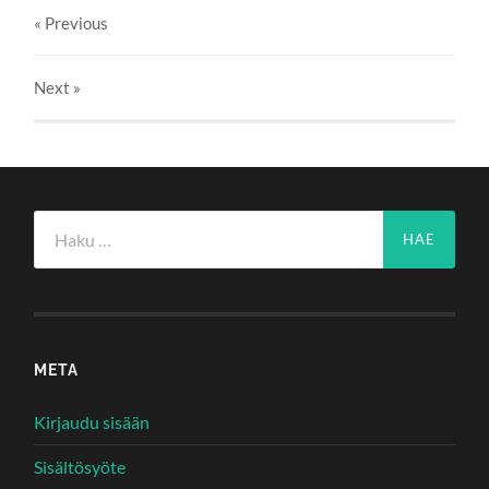
« Previous
Next
»
Haku:
META
Kirjaudu sisään
Sisältösyöte