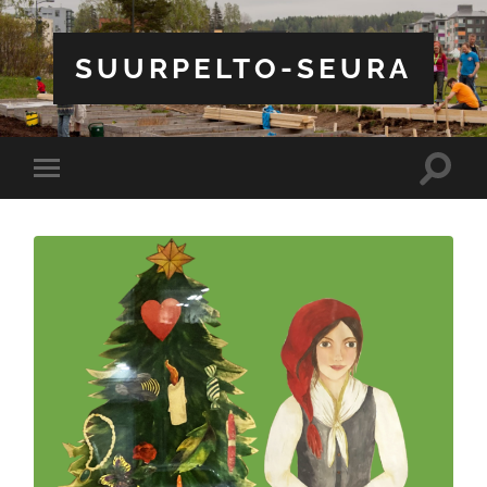
SUURPELTO-SEURA
Toggle
Toggle
search
mobile
field
menu