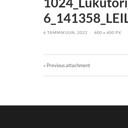
1024_Lukutori
6_141358_LEIL
6 TAMMIKUUN, 2022
/
600
x
600 PX
« Previous
attachment