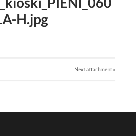
_kioski_PIENI_060
A-H.jpg
Next
attachment
»