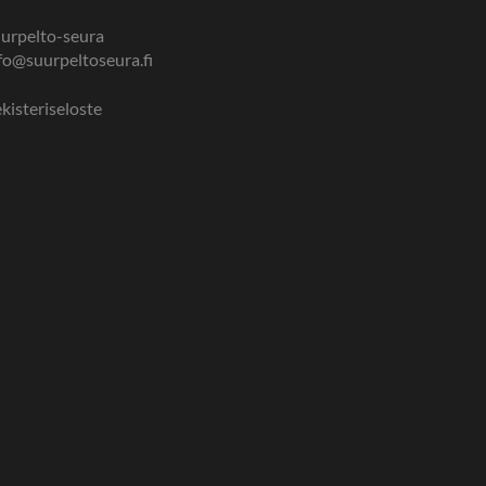
urpelto-seura
fo@suurpeltoseura.fi
kisteriseloste