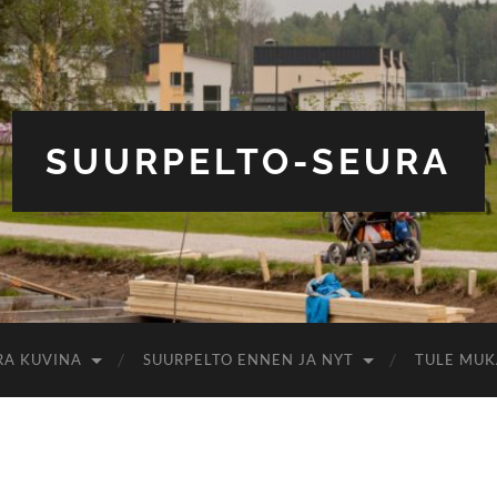
SUURPELTO-SEURA
RA KUVINA
SUURPELTO ENNEN JA NYT
TULE MUK