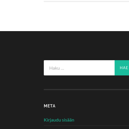
Haku:
META
Kirjaudu sisään