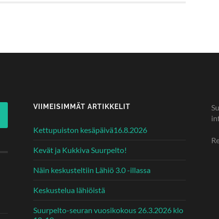
VIIMEISIMMÄT ARTIKKELIT
Su
in
Kettupuiston kesäpäivä16.8.2026
Re
Kevät ja Kukkiva Suurpelto!
Näin keskusteltiin Lähiö 3.0 -illassa
Keskustelua lähiöistä
Suurpelto-seuran vuosikokous 26.3.2026 klo