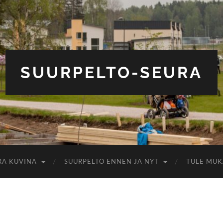
SUURPELTO-SEURA
RA KUVINA
SUURPELTO ENNEN JA NYT
TULE MUK