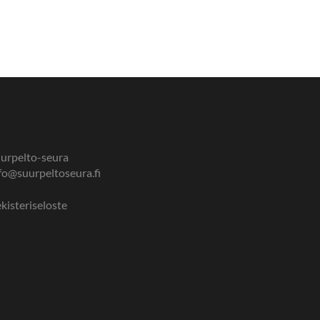
urpelto-seura
fo@suurpeltoseura.fi
kisteriseloste