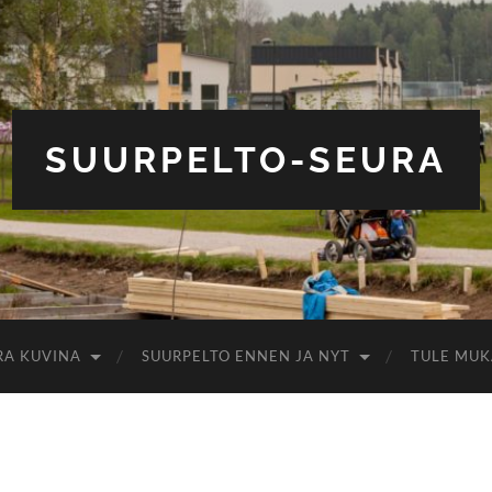
SUURPELTO-SEURA
RA KUVINA
SUURPELTO ENNEN JA NYT
TULE MUK