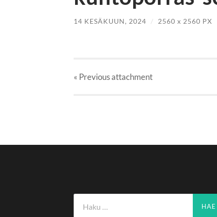
14 KESÄKUUN, 2024
/
2560
x
2560 PX
« Previous
attachment
Haku: