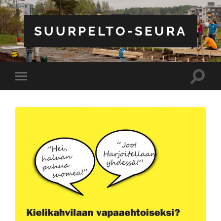
SUURPELTO-SEURA
Toggle
Toggle
search
mobile
field
menu