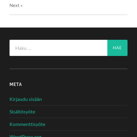
Next
»
Haku:
META
Kirjaudu sisään
Sisältösyöte
Kommenttisyöte
WordPress.org