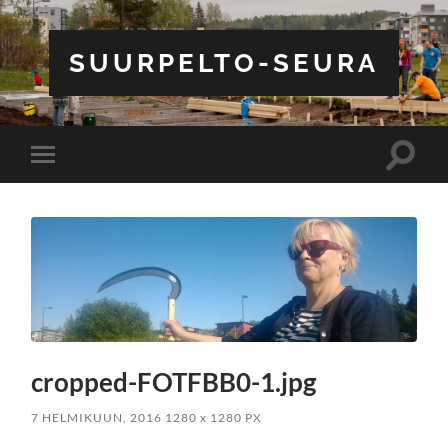
SUURPELTO-SEURA
Toggle
Toggle
search
mobile
field
menu
cropped-FOTFBB0-1.jpg
7 HELMIKUUN, 2016
1280
x
1280 PX