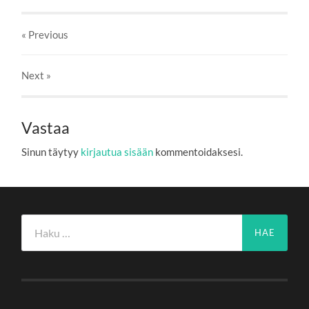
« Previous
Next
»
Vastaa
Sinun täytyy
kirjautua sisään
kommentoidaksesi.
Haku: