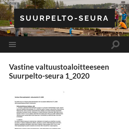
SUURPELTO-SEURA
Toggle
Toggle
search
mobile
field
menu
Vastine valtuustoaloitteeseen
Suurpelto-seura 1_2020