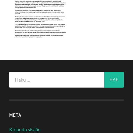
Haku:
META
Kirjaudu sisään