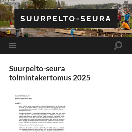
SUURPELTO-SEURA
Toggle
Toggle
search
mobile
field
menu
Suurpelto-seura
toimintakertomus 2025