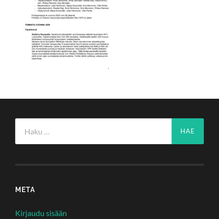
Haku:
META
Kirjaudu sisään