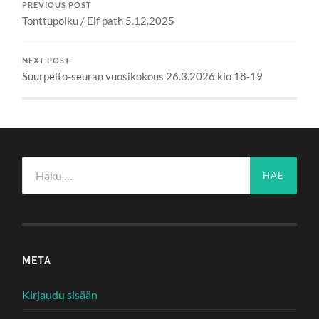
PREVIOUS POST
Tonttupolku / Elf path 5.12.2025
NEXT POST
Suurpelto-seuran vuosikokous 26.3.2026 klo 18-19
Haku:
META
Kirjaudu sisään