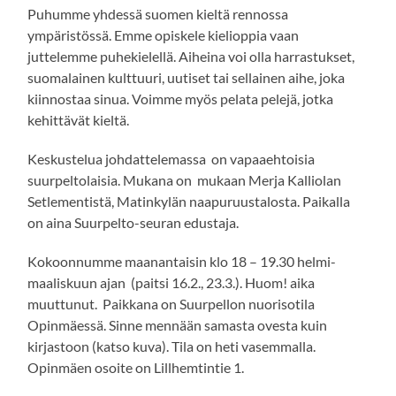
Puhumme yhdessä suomen kieltä rennossa
ympäristössä. Emme opiskele kielioppia vaan
juttelemme puhekielellä. Aiheina voi olla harrastukset,
suomalainen kulttuuri, uutiset tai sellainen aihe, joka
kiinnostaa sinua. Voimme myös pelata pelejä, jotka
kehittävät kieltä.
Keskustelua johdattelemassa on vapaaehtoisia
suurpeltolaisia. Mukana on mukaan Merja Kalliolan
Setlementistä, Matinkylän naapuruustalosta. Paikalla
on aina Suurpelto-seuran edustaja.
Kokoonnumme maanantaisin klo 18 – 19.30 helmi-
maaliskuun ajan (paitsi 16.2., 23.3.). Huom! aika
muuttunut. Paikkana on Suurpellon nuorisotila
Opinmäessä. Sinne mennään samasta ovesta kuin
kirjastoon (katso kuva). Tila on heti vasemmalla.
Opinmäen osoite on Lillhemtintie 1.