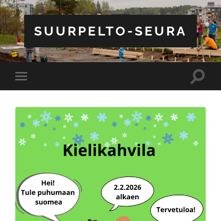
SUURPELTO-SEURA
Toggle
Toggle
search
mobile
field
menu