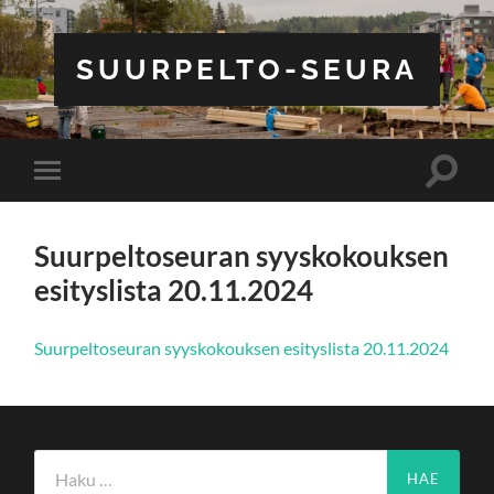
SUURPELTO-SEURA
Toggle
Toggle
search
mobile
field
menu
Suurpeltoseuran syyskokouksen
esityslista 20.11.2024
Suurpeltoseuran syyskokouksen esityslista 20.11.2024
Haku: