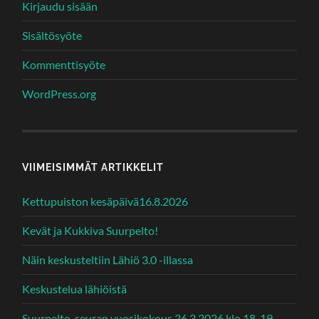
Kirjaudu sisään
Sisältösyöte
Kommenttisyöte
WordPress.org
VIIMEISIMMÄT ARTIKKELIT
Kettupuiston kesäpäivä16.8.2026
Kevät ja Kukkiva Suurpelto!
Näin keskusteltiin Lähiö 3.0 -illassa
Keskustelua lähiöistä
Suurpelto-seuran vuosikokous 26.3.2026 klo 18-19