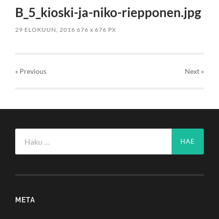
B_5_kioski-ja-niko-riepponen.jpg
29 ELOKUUN, 2016
676
x
676 PX
« Previous
Next
»
Haku:
META