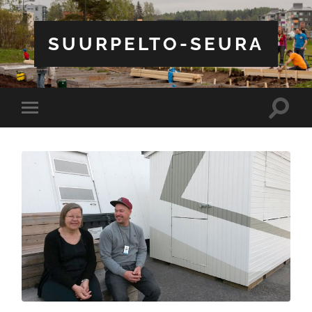
SUURPELTO-SEURA
Toggle
Toggle
search
mobile
field
menu