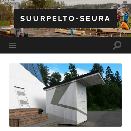
SUURPELTO-SEURA
Toggle
Toggle
search
mobile
field
menu