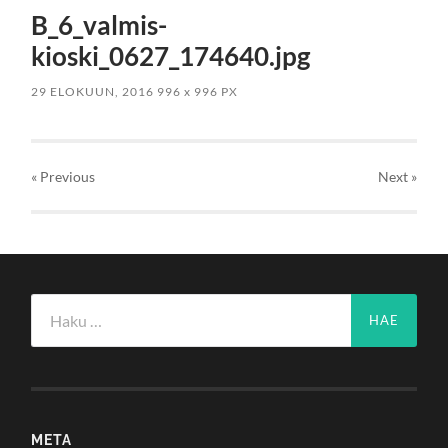
B_6_valmis-
kioski_0627_174640.jpg
29 ELOKUUN, 2016
996
x
996 PX
« Previous
Next
»
Haku:
META