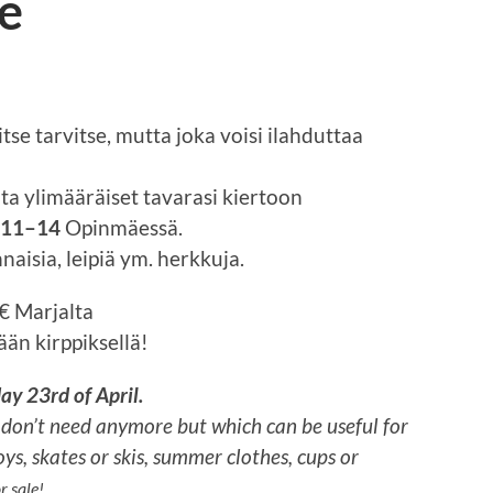
e
tse tarvitse, mutta joka voisi ilahduttaa
ita ylimääräiset tavarasi kiertoon
o 11–14
Opinmäessä.
aisia, leipiä ym. herkkuja.
€ Marjalta
n kirppiksellä!
y 23rd of April.
u don’t need anymore but which can be useful for
toys, skates or skis, summer clothes, cups or
or sale!