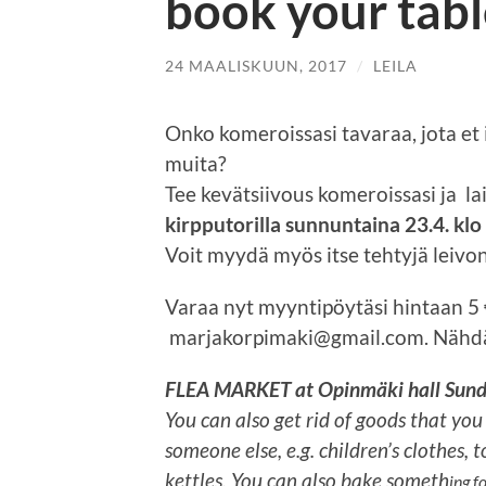
book your tabl
24 MAALISKUUN, 2017
/
LEILA
Onko komeroissasi tavaraa, jota et i
muita?
Tee kevätsiivous komeroissasi ja la
kirpputorilla sunnuntaina 23.4. kl
Voit myydä myös itse tehtyjä leivonn
Varaa nyt myyntipöytäsi hintaan 5 
marjakorpimaki@gmail.com. Nähdää
FLEA MARKET at Opinmäki hall Sunda
You can also get rid of goods that yo
someone else, e.g. children’s clothes, 
kettles. You can also bake someth
ing f