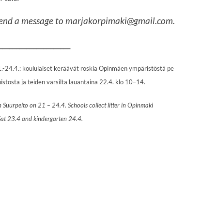
 Send a message to marjakorpimaki@gmail.com.
_____________________
1.-24.4.: koululaiset keräävät roskia Opinmäen ympäristöstä pe
uistosta ja teiden varsilta lauantaina 22.4. klo 10–14.
in Suurpelto on 21 – 24.4. Schools collect litter in Opinmäki
 Sat 23.4 and kindergarten 24.4.