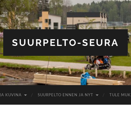
SUURPELTO-SEURA
RA KUVINA
SUURPELTO ENNEN JA NYT
TULE MUK