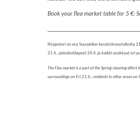
Book your flea market table for 5 €:
__________________________________________
Kirpputori on osa Suurpellon kevätsiivoustalkoita 2
21.4., päiväkotilapset 24.4. ja kaikki asukkaat eri p
The Flea market is a part of the Spring cleaning effort 
surroundings on Fri 21.4., residents in other areas on